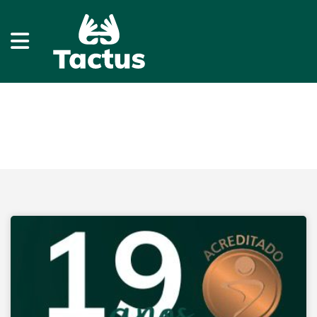
Publicaçõesx