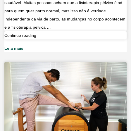
saudável. Muitas pessoas acham que a fisioterapia pélvica é só
para quem quer parto normal, mas isso não é verdade.
Independente da via de parto, as mudanças no corpo acontecem
e a fisioterapia pélvica …
Você
Continue reading
sabe
Leia mais
para
que
serve
a
fisioterapia
pélvica?