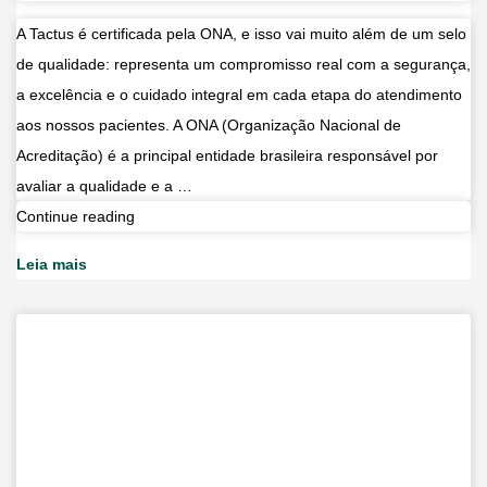
A Tactus é certificada pela ONA, e isso vai muito além de um selo
de qualidade: representa um compromisso real com a segurança,
a excelência e o cuidado integral em cada etapa do atendimento
aos nossos pacientes. A ONA (Organização Nacional de
Acreditação) é a principal entidade brasileira responsável por
avaliar a qualidade e a …
O
Continue reading
que
Leia mais
a
Certificação
ONA
significa
para
você,
paciente?