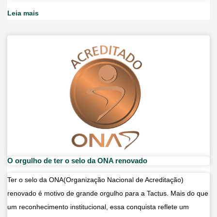
muscular:
Leia mais
causas
e
como
o
pilates
ajuda
O orgulho de ter o selo da ONA renovado
Ter o selo da ONA(Organização Nacional de Acreditação)
renovado é motivo de grande orgulho para a Tactus. Mais do que
um reconhecimento institucional, essa conquista reflete um