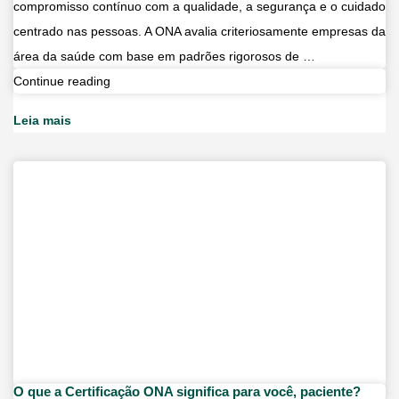
compromisso contínuo com a qualidade, a segurança e o cuidado
centrado nas pessoas. A ONA avalia criteriosamente empresas da
área da saúde com base em padrões rigorosos de …
O
Continue reading
orgulho
Leia mais
de
ter
o
selo
da
ONA
renovado
O que a Certificação ONA significa para você, paciente?