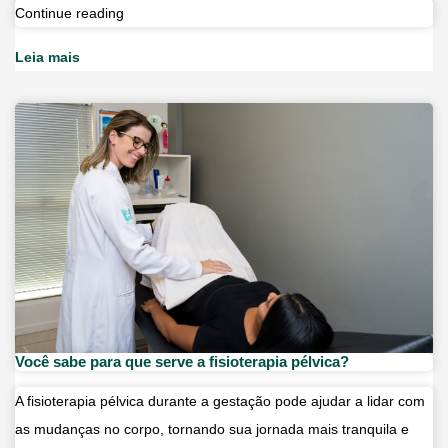
O
Continue reading
dia
Leia mais
em
que
conquistamos
a
certificação
ONA
Você sabe para que serve a fisioterapia pélvica?
A fisioterapia pélvica durante a gestação pode ajudar a lidar com
as mudanças no corpo, tornando sua jornada mais tranquila e