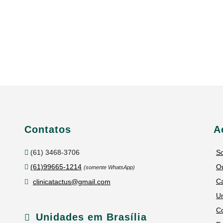
Contatos
A
(61) 3468-3706
S
(61)99665-1214
Ou
(somente WhatsApp)
C
clinicatactus@gmail.com
U
C
Unidades em Brasília