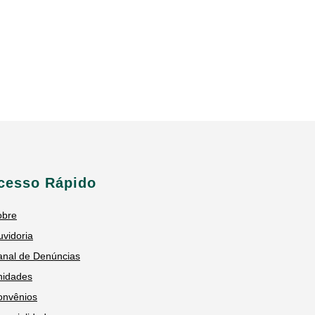
cesso Rápido
obre
vidoria
anal de Denúncias
nidades
onvênios