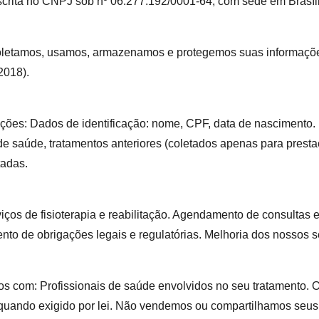
ta no CNPJ sob nº 06.277.192/0001-64, com sede em Brasília
coletamos, usamos, armazenamos e protegemos suas informaçõe
2018).
ções: Dados de identificação: nome, CPF, data de nascimento. D
de saúde, tratamentos anteriores (coletados apenas para prest
tadas.
viços de fisioterapia e reabilitação. Agendamento de consulta
to de obrigações legais e regulatórias. Melhoria dos nossos s
s com: Profissionais de saúde envolvidos no seu tratamento.
 quando exigido por lei. Não vendemos ou compartilhamos seus 