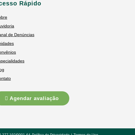
cesso Rápido
obre
vidoria
anal de Denúncias
nidades
onvênios
pecialidades
og
ontato
Agendar avaliação