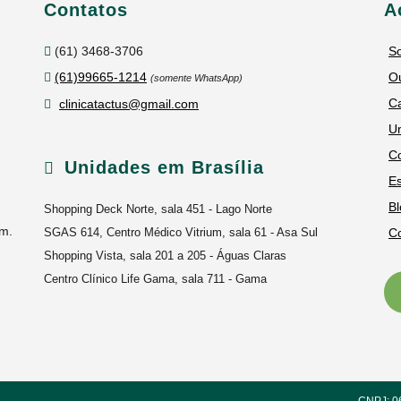
Contatos
A
(61) 3468-3706
S
(61)99665-1214
Ou
(somente WhatsApp)
C
clinicatactus@gmail.com
U
C
Unidades em Brasília
Es
Bl
Shopping Deck Norte, sala 451 - Lago Norte
um.
SGAS 614, Centro Médico Vitrium, sala 61 - Asa Sul
C
Shopping Vista, sala 201 a 205 - Águas Claras
Centro Clínico Life Gama, sala 711 - Gama