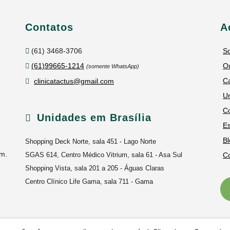
Contatos
A
(61) 3468-3706
S
(61)99665-1214
Ou
(somente WhatsApp)
C
clinicatactus@gmail.com
U
C
Unidades em Brasília
Es
Bl
Shopping Deck Norte, sala 451 - Lago Norte
um.
SGAS 614, Centro Médico Vitrium, sala 61 - Asa Sul
C
Shopping Vista, sala 201 a 205 - Águas Claras
Centro Clínico Life Gama, sala 711 - Gama