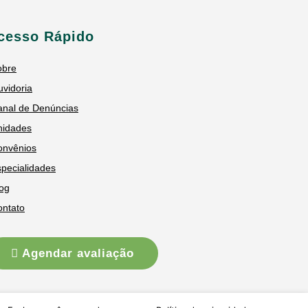
cesso Rápido
obre
vidoria
anal de Denúncias
nidades
onvênios
pecialidades
og
ontato
Agendar avaliação